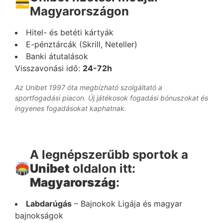
💳
Magyarországon
Hitel- és betéti kártyák
E-pénztárcák (Skrill, Neteller)
Banki átutalások
Visszavonási idő:
24-72h
Az Unibet 1997 óta megbízható szolgáltató a
sportfogadási piacon. Új játékosok fogadási bónuszokat és
ingyenes fogadásokat kaphatnak.
A legnépszerűbb sportok a
🏟️
Unibet
oldalon itt:
Magyarország
:
Labdarúgás
– Bajnokok Ligája és magyar
bajnokságok