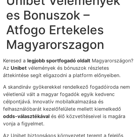
Unibet Velemenyek
es Bonuszok –
Atfogo Ertekeles
Magyarorszagon
Keresed a
legjobb sportfogadó oldalt
Magyarországon?
Az
Unibet
vélemények és bónuszok részletes
áttekintése segít eligazodni a platform előnyeiben.
A skandináv gyökerekkel rendelkező fogadóiroda nem
véletlenül vált a magyar fogadók egyik kedvenc
célpontjává. Innovatív mobilalkalmazása és
felhasználóbarát kezelőfelülete mellett kiemelkedő
odds-választékával
és élő közvetítéseivel is magára
vonja a figyelmet.
Az Unibet biztonságos környezetet teremt a felelős