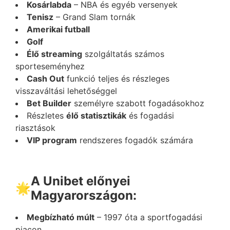
Kosárlabda
– NBA és egyéb versenyek
Tenisz
– Grand Slam tornák
Amerikai futball
Golf
Élő streaming
szolgáltatás számos
sporteseményhez
Cash Out
funkció teljes és részleges
visszaváltási lehetőséggel
Bet Builder
személyre szabott fogadásokhoz
Részletes
élő statisztikák
és fogadási
riasztások
VIP program
rendszeres fogadók számára
A Unibet előnyei
🌟
Magyarországon:
Megbízható múlt
– 1997 óta a sportfogadási
piacon