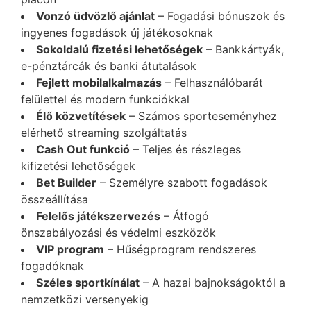
Vonzó üdvözlő ajánlat
– Fogadási bónuszok és
ingyenes fogadások új játékosoknak
Sokoldalú fizetési lehetőségek
– Bankkártyák,
e-pénztárcák és banki átutalások
Fejlett mobilalkalmazás
– Felhasználóbarát
felülettel és modern funkciókkal
Élő közvetítések
– Számos sporteseményhez
elérhető streaming szolgáltatás
Cash Out funkció
– Teljes és részleges
kifizetési lehetőségek
Bet Builder
– Személyre szabott fogadások
összeállítása
Felelős játékszervezés
– Átfogó
önszabályozási és védelmi eszközök
VIP program
– Hűségprogram rendszeres
fogadóknak
Széles sportkínálat
– A hazai bajnokságoktól a
nemzetközi versenyekig