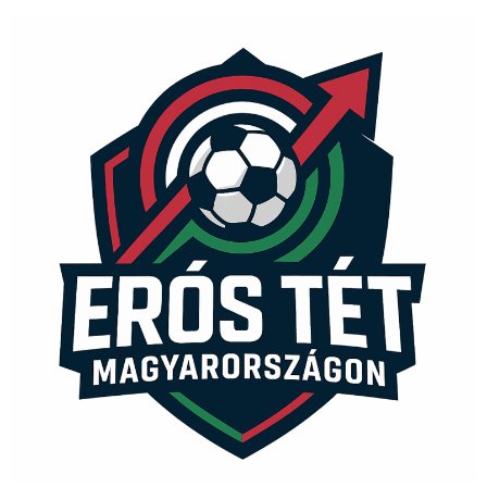
Aller
au
contenu